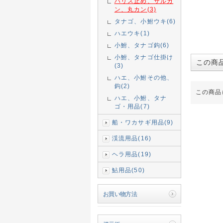
ハリス止め、サルカ
ン、丸カン(3)
タナゴ、小鮒ウキ(6)
ハエウキ(1)
小鮒、タナゴ鈎(6)
小鮒、タナゴ仕掛け
この商
(3)
ハエ、小鮒その他、
鈎(2)
この商品
ハエ、小鮒、タナ
ゴ・用品(7)
船・ワカサギ用品(9)
渓流用品(16)
ヘラ用品(19)
鮎用品(50)
お買い物方法