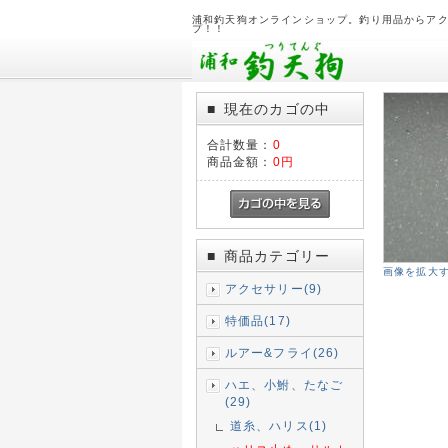
浦和釣天狗オンラインショップ。釣り用品からア
プ！！
現在のカゴの中
■
合計数量：
0
商品金額：
0円
商品カテゴリー
■
画像を拡大
アクセサリー(9)
特価品(17)
ルアー&フライ(26)
ハエ、小鮒、たなご
(29)
道糸、ハリス(1)