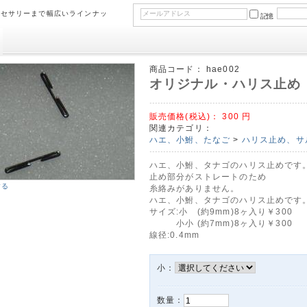
クセサリーまで幅広いラインナッ
記憶
商品コード：
hae002
オリジナル・ハリス止め
販売価格(税込)：
300
円
関連カテゴリ：
ハエ、小鮒、たなご
>
ハリス止め、サ
ハエ、小鮒、タナゴのハリス止めです
止め部分がストレートのため
する
糸絡みがありません。
ハエ、小鮒、タナゴのハリス止めです
サイズ:小 (約9mm)8ヶ入り￥300
小小 (約7mm)8ヶ入り￥300
線径:0.4mm
小：
数量：