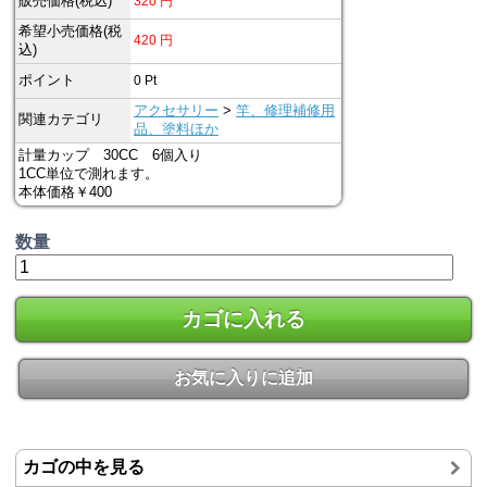
販売価格(税込)
320
円
希望小売価格(税
420
円
込)
ポイント
0
Pt
アクセサリー
>
竿、修理補修用
関連カテゴリ
品、塗料ほか
計量カップ 30CC 6個入り
1CC単位で測れます。
本体価格￥400
数量
カゴに入れる
お気に入りに追加
カゴの中を見る