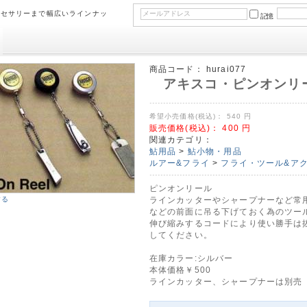
クセサリーまで幅広いラインナッ
記憶
商品コード：
hurai077
アキスコ・ピンオンリ
希望小売価格(税込)：
540
円
販売価格(税込)：
400
円
関連カテゴリ：
鮎用品
>
鮎小物・用品
ルアー&フライ
>
フライ・ツール&ア
ピンオンリール
する
ラインカッターやシャープナーなど常
などの前面に吊る下げておく為のツー
伸び縮みするコードにより使い勝手は
してください。
在庫カラー:シルバー
本体価格￥500
ラインカッター、シャープナーは別売