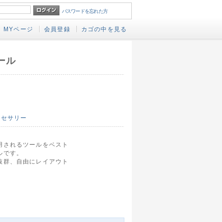
パスワードを忘れた方
MYページ
会員登録
カゴの中を見る
ール
クセサリー
用されるツールをベスト
ルです。
抜群、自由にレイアウト