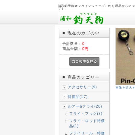
浦和釣天狗オンラインショップ。釣り用品からア
プ！！
現在のカゴの中
■
合計数量：
0
商品金額：
0円
商品カテゴリー
■
アクセサリー(9)
画像を拡大
特価品(17)
ルアー&フライ(26)
フライ・フック(3)
フライ・ロッド特価
品(1)
フライリール・特価