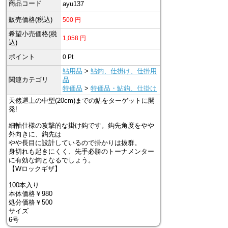
商品コード
ayu137
販売価格(税込)
500
円
希望小売価格(税
1,058
円
込)
ポイント
0
Pt
鮎用品
>
鮎鈎、仕掛け、仕掛用
関連カテゴリ
品
特価品
>
特価品・鮎鈎、仕掛け
天然遡上の中型(20cm)までの鮎をターゲットに開
発!
細軸仕様の攻撃的な掛け鈎です。鈎先角度をやや
外向きに、鈎先は
やや長目に設計しているので掛かりは抜群。
身切れも起きにくく、先手必勝のトーナメンター
に有効な鈎となるでしょう。
【Wロックギザ】
100本入り
本体価格￥980
処分価格￥500
サイズ
6号