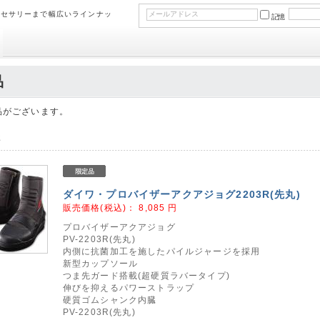
クセサリーまで幅広いラインナッ
記憶
品
品がございます。
2
ダイワ・プロバイザーアクアジョグ2203R(先丸)
販売価格(税込)：
8,085
円
プロバイザーアクアジョグ
PV-2203R(先丸)
内側に抗菌加工を施したパイルジャージを採用
新型カップソール
つま先ガード搭載(超硬質ラバータイプ)
伸びを抑えるパワーストラップ
硬質ゴムシャンク内臓
PV-2203R(先丸)