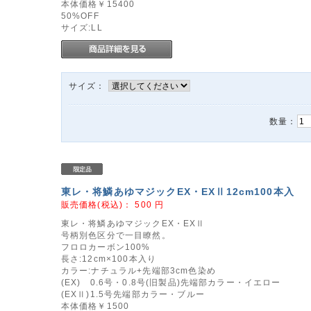
本体価格￥15400
50%OFF
サイズ:LL
サイズ：
数量：
東レ・将鱗あゆマジックEX・EXⅡ12cm100本入
販売価格(税込)：
500
円
東レ・将鱗あゆマジックEX・EXⅡ
号柄別色区分で一目瞭然。
フロロカーボン100%
長さ:12cm×100本入り
カラー:ナチュラル+先端部3cm色染め
(EX) 0.6号・0.8号(旧製品)先端部カラー・イエロー
(EXⅡ)1.5号先端部カラー・ブルー
本体価格￥1500