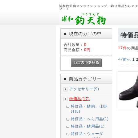
浦和釣天狗オンラインショップ。釣り用品からア
プ！！
現在のカゴの中
■
特価
合計数量：
0
17件
の商
商品金額：
0円
<<前へ
1
商品カテゴリー
■
アクセサリー(9)
特価品(17)
特価品・鮎鈎、仕掛
け(5)
特価品・へら用品(1)
特価品・鮎用品(1)
特価品・ウェーダ