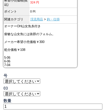
希望小売価格(税
324
円
込)
ポイント
0
Pt
関連カテゴリ
渓流用品
>
鈎・仕掛
オーナーOH山女魚糸付き
俊敏な山女魚には抜群のフォルム。
メーカー希望小売価格￥300
処分価格￥108
5-06
6-06
7-04
号
03
数量