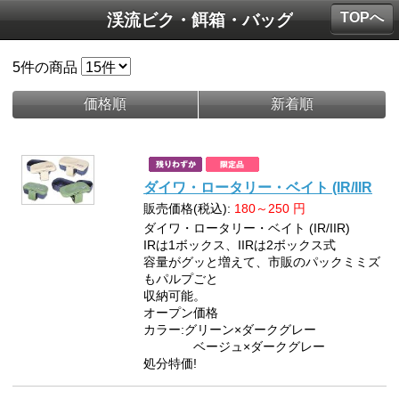
TOPへ
渓流ビク・餌箱・バッグ
5
件の商品
価格順
新着順
ダイワ・ロータリー・ベイト (IR/IIR
販売価格(税込):
180～250
円
ダイワ・ロータリー・ベイト (IR/IIR)
IRは1ボックス、IIRは2ボックス式
容量がグッと増えて、市販のパックミミズ
もパルプごと
収納可能。
オープン価格
カラー:グリーン×ダークグレー
ベージュ×ダークグレー
処分特価!